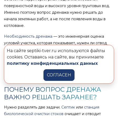
поверхностной воды и высокого уровня грунтовых вод.
Именно поэтому вопрос дренажа нужно решать до
начала земляных работ, а не после появления воды в
котловане.
Необходимость дренажа
— это инженерная оценка
условий участка, которая показывает, нужен ли отвод
грунтовых и поверхностных вод для нормальной работы
На сайте septiki-tver.ru используются файлы
автономной канализации. Такая проверка помогает
cookies. Оставаясь на сайте, вы принимаете
правильно подобрать септик, избежать подтопления
политику конфиденциальных данных
котлована, лишних расходов на монтаж и проблем в
СОГЛАСЕН
эксплуатации.
ПОЧЕМУ ВОПРОС ДРЕНАЖА
ВАЖНО РЕШАТЬ ЗАРАНЕЕ?
Нужно разделять две задачи.
Септик
или
станция
биологической очистки стоков
очищает и отводит