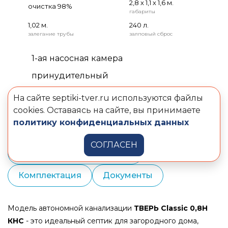
2,8 х 1,1 х 1,6 м.
очистка 98%
габариты
1,02 м.
240 л.
залегание трубы
залповый сброс
1-ая насосная камера
принудительный
На сайте septiki-tver.ru используются файлы
Описание
Преимущества
cookies. Оставаясь на сайте, вы принимаете
политику конфиденциальных данных
Монтаж и шеф-монтаж
СОГЛАСЕН
Сервисное обслуживание
Комплектация
Документы
Модель автономной канализации
ТВЕРЬ Classic 0,8Н
КНС
- это идеальный септик для загородного дома,