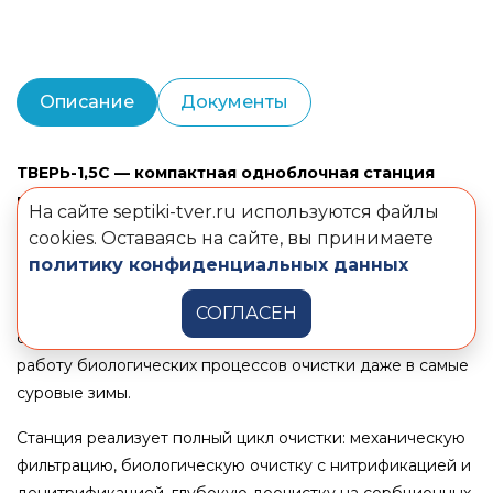
Описание
Документы
ТВЕРЬ-1,5С — компактная одноблочная станция
производительностью 1,5 м³ в сутки, рассчитанная
На сайте septiki-tver.ru используются файлы
на обслуживание до 9 человек.
Корпус изготовлен из
cookies. Оставаясь на сайте, вы принимаете
стали 09Г2С с полимерной изоляцией и нержавеющей
политику конфиденциальных данных
стали — материалов, сохраняющих прочностные
характеристики при экстремальном холоде. Встроенная
СОГЛАСЕН
система подогрева стоков обеспечивает корректную
работу биологических процессов очистки даже в самые
суровые зимы.
Станция реализует полный цикл очистки: механическую
фильтрацию, биологическую очистку с нитрификацией и