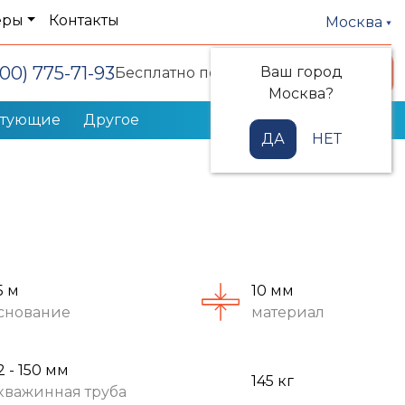
еры
Контакты
Москва
800) 775-71-93
Ваш город
Заказать звонок
Бесплатно по РФ
Москва?
ктующие
Другое
ДА
НЕТ
5 м
10 мм
снование
материал
2 - 150 мм
145 кг
кважинная труба