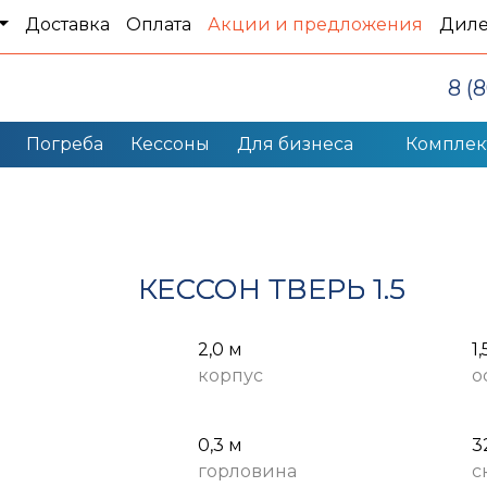
Доставка
Оплата
Акции и предложения
Дил
8 (
Погреба
Кессоны
Для бизнеса
Компле
КЕССОН ТВЕРЬ 1.5
2,0 м
1,
корпус
о
0,3 м
3
горловина
с