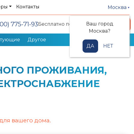
еры
Контакты
Москва
800) 775-71-93
Ваш город
Заказать звонок
Бесплатно по РФ
Москва?
ктующие
Другое
ДА
НЕТ
НОГО ПРОЖИВАНИЯ,
ЭЛЕКТРОСНАБЖЕНИЕ
для вашего дома.