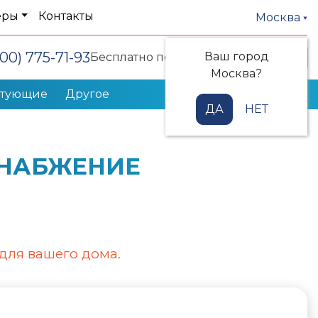
еры
Контакты
Москва
800) 775-71-93
Ваш город
Заказать звонок
Бесплатно по РФ
Москва?
ктующие
Другое
ДА
НЕТ
СНАБЖЕНИЕ
для вашего дома.